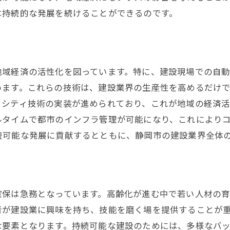
エネルギー自治体の実現に向けて
は持続的な発展を続けることができるのです。
スマートグリッド技術導入で変わる静岡市の建設業界
スマートグリッドの基本概念とその利点
電力需要管理の革新技術
地域経済の活性化を図っています。特に、建設現場での自
地域全体をつなぐスマートエネルギーシステム
います。これらの技術は、建設業界の生産性を高めるだけ
スマート都市開発の実例と効果
トシティ技術の実装が進められており、これが地域の経済活
技術者の育成とスマートグリッドの普及
ルタイムで都市のインフラ管理が可能になり、これにより
地域住民の参加と意識向上の必要性
続可能な発展に貢献するとともに、静岡市の建設業界全体
建設業界が取り組む環境保護と都市の持続可能性
環境保護活動と建設プロジェクトの調和
建設廃棄物の削減戦略と実践
確保は急務となっています。高齢化が進む中で若い人材の
持続可能な資源調達の重要性
が建設業に興味を持ち、技能を磨く場を提供することが重
都市生態系の保全と改善の取り組み
な要素となります。持続可能な建設のためには、多様なバ