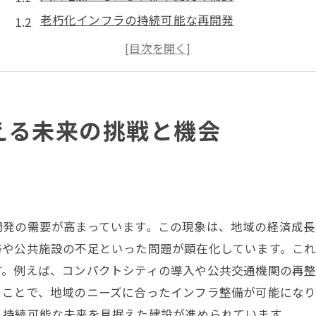
老朽化インフラの持続可能な再開発
環境法規制と建設業界の適応力
地域経済を支える新技術の導入
次世代の労働力確保と技術研修
地域コミュニティとの協働と調和
える未来の挑戦と機会
都市開発と環境保護の両立を目指す建設業界の革新
環境影響評価の進化と適用事例
ゼロエミッション建設現場の現状
グリーンビルディング認証の取得促進
開発の需要が高まっています。この現象は、地域の経済成
再生可能エネルギーの積極的活用
滞や公共施設の不足といった問題が顕在化しています。こ
都市緑化プロジェクトの展望
す。例えば、コンパクトシティの導入や公共交通機関の再
水資源管理と効率的利用の実践
ることで、地域のニーズに合ったインフラ整備が可能にな
、持続可能な未来を見据えた建設が進められています。