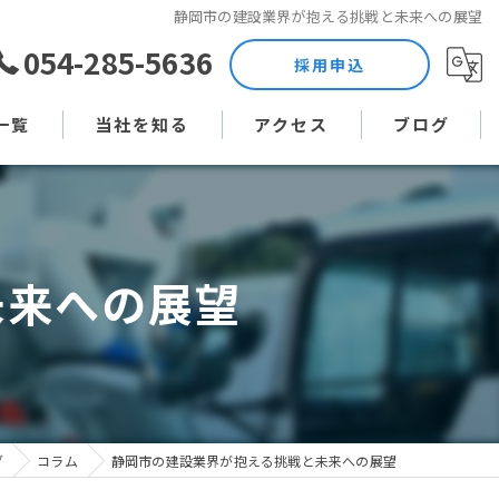
静岡市の建設業界が抱える挑戦と未来への展望
054-285-5636
採用申込
一覧
当社を知る
アクセス
ブログ
土木作業員
コラム
現場監督
未来への展望
未経験
直行直帰
週休二日制
グ
コラム
静岡市の建設業界が抱える挑戦と未来への展望