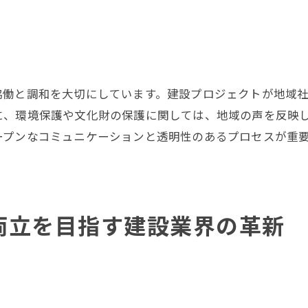
エコフレンドリーな建設素材の選択
環境教育プログラムと業界の責任
未来を見据えた建設業界の戦略と具体的な施策
中長期ビジョンの策定と実行計画
協働と調和を大切にしています。建設プロジェクトが地域
技術革新を促進する研究開発体制
に、環境保護や文化財の保護に関しては、地域の声を反映
業界全体での協力体制と情報共有
ープンなコミュニケーションと透明性のあるプロセスが重
持続可能なビジネスモデルの確立
国際的な視点を持った地域戦略
未来の建設スタンダードの設定
両立を目指す建設業界の革新
静岡市の建設業が描く持続可能な都市計画の展望
持続可能な都市デザインの特徴
未来を見据えた土地利用計画
交通・物流の最適化と都市の効率化