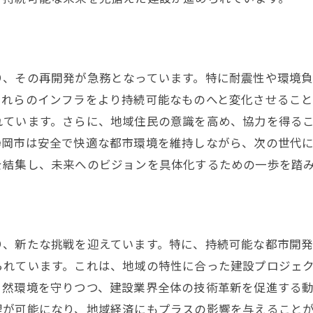
持続可能なインフラ整備がもたらす地域社会への影響
住民の生活の質向上とインフラ
交通網の整備と地域経済の活性化
防災インフラの強化と安全性の向上
り、その再開発が急務となっています。特に耐震性や環境
地域資源を活かした新しいインフラモデル
これらのインフラをより持続可能なものへと変化させるこ
れています。さらに、地域住民の意識を高め、協力を得る
コミュニティ参加型プロジェクトの実施
静岡市は安全で快適な都市環境を維持しながら、次の世代
地方創生とインフラ投資の関係
を結集し、未来へのビジョンを具体化するための一歩を踏
再生可能エネルギー活用の進化と建設業界の新たな役
太陽光発電の導入と建設現場
風力発電施設の建設と技術革新
り、新たな挑戦を迎えています。特に、持続可能な都市開
エネルギー効率化を目指す建築デザイン
られています。これは、地域の特性に合った建設プロジェ
地域エネルギー供給網の構築
自然環境を守りつつ、建設業界全体の技術革新を促進する
蓄電技術の進展とその影響
理が可能になり、地域経済にもプラスの影響を与えること