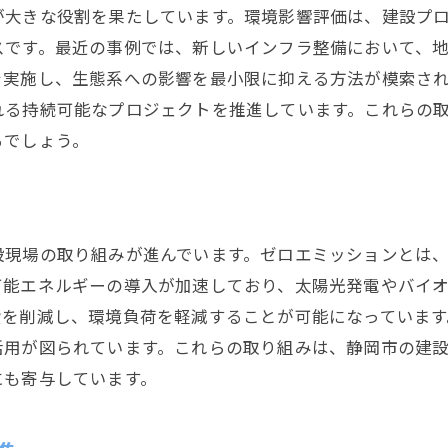
が大きな役割を果たしています。環境影響評価は、建設プ
文化と歴史を尊重した都市開発
スです。最近の事例では、新しいインフラ整備において、
地域全体でのエネルギー循環システム構築
を実施し、生態系への影響を最小限に抑える方法が模索さ
市民参加型の都市計画とその成果
れる持続可能なプロジェクトを推進しています。これらの
るでしょう。
設現場の取り組みが進んでいます。ゼロエミッションとは
可能エネルギーの導入が加速しており、太陽光発電やバイ
費を削減し、環境負荷を軽減することが可能になっていま
活用が図られています。これらの取り組みは、静岡市の建
にも寄与しています。