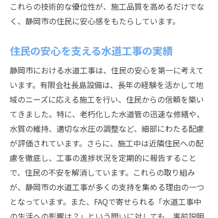
これらの技術的な優位性が、施工品質を高めるだけでな
地域の安全を守る使命感
く、静岡市の住民に安心感をもたらしています。
静岡市の水道工事を担当するプロの技術力とは
プロフェッショナルな施工チームの強み
住民の安心を支える水道工事の実績
最新技術の導入と活用
静岡市における水道工事は、住民の安心を第一に考えて
技術研修によるスキルアップ
います。有限会社長島設備は、長年の経験を活かして地
経験豊富なスタッフによる精度の高い工事
域のニーズに応える施工を行い、住民からの信頼を築い
てきました。特に、老朽化した水道管の迅速な修繕や、
安全管理に関する徹底した指導
水質の維持、適切な水圧の調整など、細部にわたる配慮
技術開発への積極的な取り組み
が評価されています。さらに、施工中は近隣住民への配
静岡市の住民が長島設備を選ぶ理由とその信頼
慮を徹底し、工事の進捗状況を定期的に報告すること
性
で、住民の不安を解消しています。これらの取り組み
地域での長年の信頼と実績
が、静岡市の水道工事が多くの支持を集める理由の一つ
お客様のニーズに応じた多様なサービス
となっています。また、FAQで寄せられる「水道工事中
高い顧客満足度を実現するサポート
の生活への影響は？」という問いに対しても、事前説明