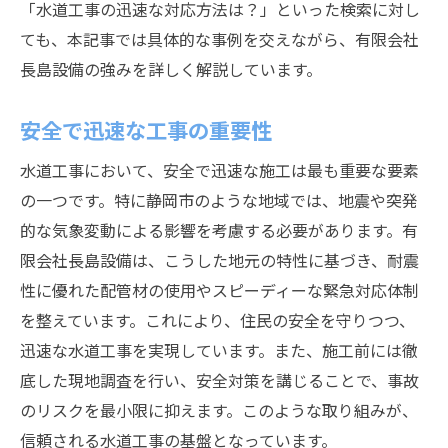
地域インフラの発展を支える役割
「水道工事の迅速な対応方法は？」といった検索に対し
ても、本記事では具体的な事例を交えながら、有限会社
住民との協力による信頼関係の構築
長島設備の強みを詳しく解説しています。
地元企業ならではの強み
施工品質の向上に向けた取り組み
安全で迅速な工事の重要性
環境に優しい工事の実践
水道工事において、安全で迅速な施工は最も重要な要素
地域社会への貢献を目指す活動
の一つです。特に静岡市のような地域では、地震や突発
的な気象変動による影響を考慮する必要があります。有
限会社長島設備は、こうした地元の特性に基づき、耐震
性に優れた配管材の使用やスピーディーな緊急対応体制
を整えています。これにより、住民の安全を守りつつ、
迅速な水道工事を実現しています。また、施工前には徹
底した現地調査を行い、安全対策を講じることで、事故
のリスクを最小限に抑えます。このような取り組みが、
信頼される水道工事の基盤となっています。