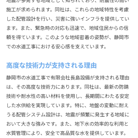
地震が多発する地域として知られており、耐震性の高い
長島設備が提供する静岡市の水道工事の安心感
施工が求められます。同社は、これらの地域特性を考慮
確かな実績に基づく信頼性
した配管設計を行い、災害に強いインフラを提供してい
顧客満足度の高いサービス提供
ます。また、緊急時の対応も迅速で、地域住民からの信
安心のアフターサポートシステム
頼を得ています。このような地域密着の姿勢が、静岡市
地域密着型の信頼関係の構築
での水道工事における安心感を支えています。
プロフェッショナルによる丁寧な施工
高度な技術力が支持される理由
お客様の声を反映したサービス改善
静岡市での信頼ある水道工事がもたらす地域貢
静岡市の水道工事で有限会社長島設備が支持される理由
献
は、その高度な技術力にあります。同社は、最新の防錆
地域経済の活性化に貢献する施工
技術や耐水性の高い材料を使用し、長期間にわたる安定
した水供給を実現しています。特に、地盤の変動に耐え
長期的な地域インフラの整備
うる配管システム設計は、地震が頻繁に発生する地域に
地域住民の生活を支える役割
おいて大きな強みです。また、地下水の効率的な利用と
災害時の迅速な対応力
水質管理により、安全で高品質な水を提供しています。
地域社会との協力関係の強化