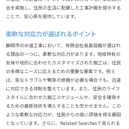
透明性のある料金体系
会を実施し、住民の生活に配慮した工事計画を提示する
迅速かつ丁寧な対応力
ことで、安心感を提供しています。
お客様からの信頼が厚い理由
柔軟な対応力が選ばれるポイント
水道工事で求められる静岡市特有の技術と対応
力
静岡市の水道工事において、有限会社長島設備が選ばれ
静岡市の地形に適した施工技術
る理由の一つに、柔軟な対応力があります。地域特有の
気候や地形に合わせたカスタマイズされた施工は、住民
地域特性を踏まえた施工プランの提案
の多様なニーズに応えるための重要な要素です。例え
予期せぬ事態への柔軟な対応力
ば、急なトラブルや緊急の修繕が必要な場合でも、迅速
高度な技術を活かした施工改善
に対応できる体制を整えています。また、住民のライフ
地域住民の生活を支える安定した水供給
スタイルに合わせた施工スケジュールや、安全を確保す
多様なニーズに応える技術力
るための最新技術を導入することも欠かせません。この
静岡市の水道工事における長島設備の役割と信
ような柔軟な対応力が、住民からの高い評価を得る要因
頼
となっています。さらに、Related Searchesで見られる