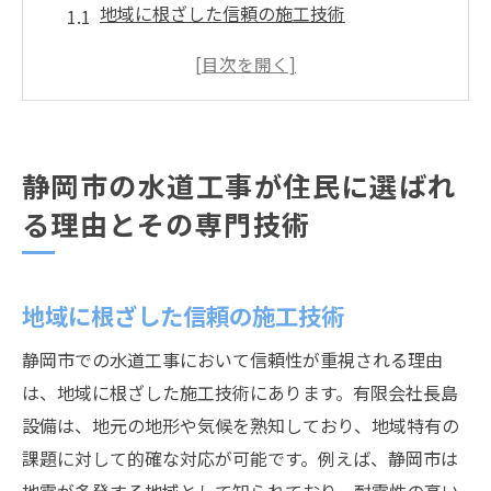
地域に根ざした信頼の施工技術
高度な技術力が支持される理由
住民の安心を支える水道工事の実績
柔軟な対応力が選ばれるポイント
安全で迅速な工事の重要性
静岡市の水道工事が住民に選ばれ
専門家による細やかなサービス
る理由とその専門技術
地形や気候に応じた静岡市の水道工事の魅力
静岡市特有の気候に対応した工事
地域に根ざした信頼の施工技術
地形を考慮した設計と施工
地域特性を活かした安全な水道工事
静岡市での水道工事において信頼性が重視される理由
地元に適した工法の選択
は、地域に根ざした施工技術にあります。有限会社長島
環境に配慮した水道工事の取り組み
設備は、地元の地形や気候を熟知しており、地域特有の
課題に対して的確な対応が可能です。例えば、静岡市は
自然災害に強いインフラの構築