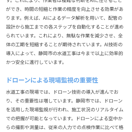
す。これにより、作業者は複雑な判断をAIに任せること
市民参加型の環境保全活動
ができ、時間の短縮と作業の精度を向上させる効果があ
地域インフラを支える静岡市の水道工事最新技
ります。例えば、AIによるデータ解析を用いて、配管の
術
設計から施工までの各ステップを自動化することが進め
地域特有の課題に応える技術革新
られています。これにより、無駄な作業を減少させ、全
老朽化インフラの刷新と管理
体の工期を短縮することが期待されています。AI技術の
災害に強い水道システムの設計
導入によって、静岡市の水道工事は今まで以上に効率的
持続可能なインフラのための投資
かつ安全に進行しています。
地域住民との連携強化による効果
ドローンによる現場監視の重要性
インフラ整備と経済成長の関係
効率性向上静岡市での水道工事が地域に与える
水道工事の現場では、ドローン技術の導入が進んでお
影響
り、その重要性は増しています。静岡市では、ドローン
短時間施工で交通渋滞を軽減
を活用した現場監視が行われ、施工状況のリアルタイム
での把握が可能となっています。ドローンによる空中か
効率的な資源利用でコスト最適化
らの撮影や測量は、従来の人力での点検作業に比べて格
工事中の安全管理強化の必要性