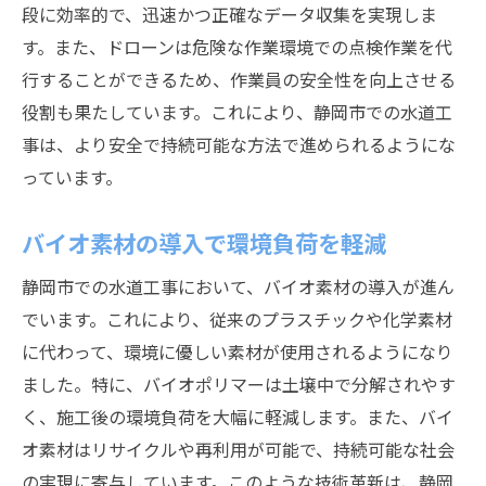
段に効率的で、迅速かつ正確なデータ収集を実現しま
地域経済への直接的な影響
す。また、ドローンは危険な作業環境での点検作業を代
雇用創出と技術者育成の重要性
行することができるため、作業員の安全性を向上させる
施行後の利便性向上を実現
役割も果たしています。これにより、静岡市での水道工
施工技術の革新静岡市の水道工事が目指す持続
事は、より安全で持続可能な方法で進められるようにな
可能な未来
っています。
スマートシティ構築に向けた取り組み
バイオ素材の導入で環境負荷を軽減
水資源管理の最前線技術
低炭素化技術の推進
静岡市での水道工事において、バイオ素材の導入が進ん
持続可能性評価の導入
でいます。これにより、従来のプラスチックや化学素材
に代わって、環境に優しい素材が使用されるようになり
次世代施工技術の研究開発
ました。特に、バイオポリマーは土壌中で分解されやす
持続可能な都市へのビジョン
く、施工後の環境負荷を大幅に軽減します。また、バイ
静岡市水道工事地域住民にとってのメリットと
オ素材はリサイクルや再利用が可能で、持続可能な社会
課題
の実現に寄与しています。このような技術革新は、静岡