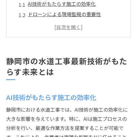
AI技術がもたらす施工の効率化
ドローンによる現場監視の重要性
バイオ素材の導入で環境負荷を軽減
デジタルツイン技術での工事管理
IoTセンサーが可能にする水質監視
ロボット技術の活用で安全性向上
静岡市の水道工事最新技術がもた
水道工事進捗状況静岡市での環境配慮型施工の
らす未来とは
実態
環境影響評価を基にした施工計画
AI技術がもたらす施工の効率化
再生可能エネルギーの利用拡大
地域生態系を守るための取り組み
静岡市における水道工事では、AI技術が施工の効率化に
低騒音機器の導入による住環境改善
大きな影響を与えています。特に、AIは施工プロセスの
施工廃棄物のリサイクル率向上
分析を行い、最適な作業方法を提案することが可能で