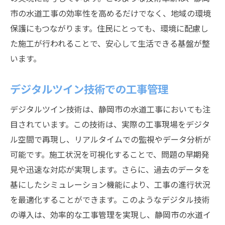
水質改善と健康への影響
市の水道工事の効率性を高めるだけでなく、地域の環境
生活の質向上とストレス軽減
保護にもつながります。住民にとっても、環境に配慮し
地域社会とのコミュニケーション強化
た施工が行われることで、安心して生活できる基盤が整
工事期間中の不便とその解決策
います。
地域特有のニーズへの対応
デジタルツイン技術での工事管理
今後の課題とその解決策
最新技術で変わる静岡市の水道工事進行状況に
デジタルツイン技術は、静岡市の水道工事においても注
迫る
目されています。この技術は、実際の工事現場をデジタ
リアルタイム進捗管理システムの導入
ル空間で再現し、リアルタイムでの監視やデータ分析が
可能です。施工状況を可視化することで、問題の早期発
3Dモデリングを活用した設計監視
見や迅速な対応が実現します。さらに、過去のデータを
自動化技術での労働力不足解消
基にしたシミュレーション機能により、工事の進行状況
施工品質の向上と保証
を最適化することができます。このようなデジタル技術
データ共有による透明性向上
の導入は、効率的な工事管理を実現し、静岡市の水道イ
技術革新によるスピードアップの実現