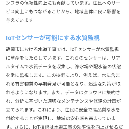
ンフラの信頼性向上にも貢献しています。住民へのサー
静岡市で進む水道工事の未来展望とその課題
ビス向上にもつながることから、地域全体に良い影響を
長期的視点での持続可能な計画
与えています。
技術とニーズのミスマッチ解消
IoTセンサーが可能にする水質監視
地域社会の意識改革を促す施策
未来を見据えた教育と訓練
静岡市における水道工事では、IoTセンサーが水質監視
に革命をもたらしています。これらのセンサーは、リア
行政と民間の連携強化
ルタイムで水質データを収集し、浄水場や配水管の状態
持続可能な発展のための国際協力
を常に監視します。この技術により、例えば、水に含ま
れる有害物質の早期発見が可能となり、迅速な対策が取
れるようになります。また、データはクラウドに集約さ
れ、分析に基づいた適切なメンテナンスや修繕の計画が
立てられます。これにより、住民に安全で高品質な水を
供給することが実現し、地域の安心感も高まっていま
す。さらに、IoT技術は水道工事の効率性を向上させるだ