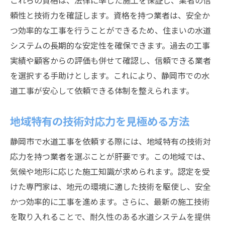
これらの資格は、法律に準じた施工を保証し、業者の信
頼性と技術力を確証します。資格を持つ業者は、安全か
長期的なメンテナンスを見越した選択
つ効率的な工事を行うことができるため、住まいの水道
静岡市での水道工事成功事例に学ぶ職人選びの
システムの長期的な安定性を確保できます。過去の工事
コツ
実績や顧客からの評価も併せて確認し、信頼できる業者
成功事例から得られる具体的な学び
を選択する手助けとします。これにより、静岡市での水
選定基準に基づいた職人の選び方
道工事が安心して依頼できる体制を整えられます。
地元のニーズに応えた実例紹介
信頼できる業者の共通点を分析
地域特有の技術対応力を見極める方法
実際の施工過程から得た教訓
静岡市で水道工事を依頼する際には、地域特有の技術対
成功事例に基づく選定ポイント
応力を持つ業者を選ぶことが肝要です。この地域では、
地域特有の条件に対応できる水道工事職人の見
気候や地形に応じた施工知識が求められます。認定を受
つけ方
けた専門家は、地元の環境に適した技術を駆使し、安全
静岡市特有の気候や地形への対応
かつ効率的に工事を進めます。さらに、最新の施工技術
を取り入れることで、耐久性のある水道システムを提供
地域の規制や法律への理解