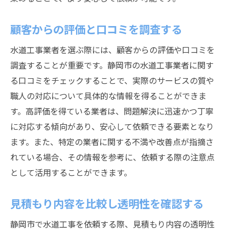
過去の失敗事例から学ぶ教訓
選び方の誤りを防ぐチェックポイント
顧客からの評価と口コミを調査する
成功するための業者選びのプロセス
水道工事業者を選ぶ際には、顧客からの評価や口コミを
失敗事例を回避するための注意事項
調査することが重要です。静岡市の水道工事業者に関す
過去のケーススタディの分析
る口コミをチェックすることで、実際のサービスの質や
業者選びで注意すべきリスク要因
職人の対応について具体的な情報を得ることができま
静岡市での水道工事信頼できる職人の見極め方
す。高評価を得ている業者は、問題解決に迅速かつ丁寧
職人選びにおける信頼性の確認
に対応する傾向があり、安心して依頼できる要素となり
ます。また、特定の業者に関する不満や改善点が指摘さ
地元での信頼を築いた事例紹介
れている場合、その情報を参考に、依頼する際の注意点
信頼性を高めるための事前準備
として活用することができます。
信頼できる職人の選定基準
コミュニティでの評判を調査
見積もり内容を比較し透明性を確認する
信頼性を裏付ける具体的な証拠
静岡市で水道工事を依頼する際、見積もり内容の透明性