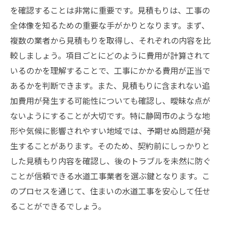
水道工事のプロを選ぶための具体的なステップ
を確認することは非常に重要です。見積もりは、工事の
と成功実例
全体像を知るための重要な手がかりとなります。まず、
選定プロセスの具体的なステップ
複数の業者から見積もりを取得し、それぞれの内容を比
成功実例に基づく選び方の指南
較しましょう。項目ごとにどのように費用が計算されて
事前に確認すべきポイント一覧
いるのかを理解することで、工事にかかる費用が正当で
成功事例から導く選定方法
あるかを判断できます。また、見積もりに含まれない追
加費用が発生する可能性についても確認し、曖昧な点が
確実に選ぶための具体的な手順
ないようにすることが大切です。特に静岡市のような地
実例を元にした選び方の検証
形や気候に影響されやすい地域では、予期せぬ問題が発
生することがあります。そのため、契約前にしっかりと
した見積もり内容を確認し、後のトラブルを未然に防ぐ
ことが信頼できる水道工事業者を選ぶ鍵となります。こ
のプロセスを通じて、住まいの水道工事を安心して任せ
ることができるでしょう。