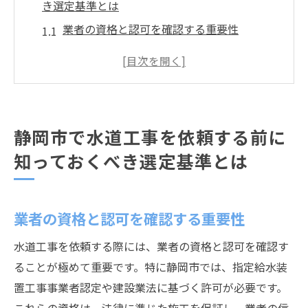
き選定基準とは
業者の資格と認可を確認する重要性
地域特有の技術対応力を見極める方法
過去の施工事例から信頼性を判断する
顧客からの評価と口コミを調査する
見積もり内容を比較し透明性を確認する
静岡市で水道工事を依頼する前に
アフターサービスの充実度をチェックする
知っておくべき選定基準とは
信頼される水道工事職人の選び方とその重要性
地域の知識を持つ職人を選ぶ理由
業者の資格と認可を確認する重要性
施工技術の最新トレンドへの対応力
信頼性を高めるためのコミュニケーション
水道工事を依頼する際には、業者の資格と認可を確認す
過去のトラブル事例を避けるためのチェッ
ることが極めて重要です。特に静岡市では、指定給水装
ク
置工事事業者認定や建設業法に基づく許可が必要です。
作業効率を考慮した職人の選定基準