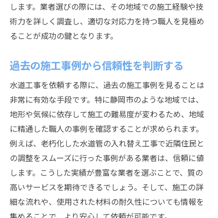
します。業者選びの際には、その地域での施工経験や技
過去の地域での施工実績を調査
術力を詳しく調査し、適切な対応力を持つ職人を見極め
自然災害に備えた技術力の確認
ることが成功の鍵となります。
地域住民との良好な関係の構築
地元の資材調達への利便性
過去の施工事例から信頼性を判断する
資格と技術力で選ぶ静岡市の水道工事職人
水道工事を依頼する際に、過去の施工事例を見ることは
施工の安全性を保証する資格の重要性
非常に有効な手段です。特に静岡市のような地域では、
高度な技術力を示す実績の確認
地形や気候に依存して施工の難易度が変わるため、地域
資格取得による信頼性の強化
に精通した職人の事例を確認することが求められます。
技術向上のための継続的な研修
例えば、老朽化した水道管の入れ替え工事で近隣住民と
の調整をスムーズに行った事例がある業者は、信頼に値
施工技術の多様性と対応力
します。こうした実績が豊富な業者を選ぶことで、質の
技術力を裏付ける具体的な事例
高いサービスを期待できるでしょう。そして、施工の詳
失敗しない水道工事業者選び静岡市のケースス
細な流れや、使用された材料の耐久性についても情報を
タディ
集めることで、より安心して依頼が可能です。