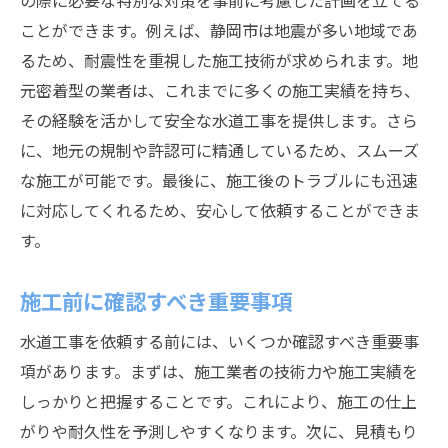
の際に必要な特別な対策を事前に考慮した計画を立てる
ことができます。例えば、静岡市は地震が多い地域であ
適正価格で高品質を実現する業者とは
るため、耐震性を重視した施工技術が求められます。地
静岡市の地域特性に応じた水道工事の技術と安
元密着型の業者は、これまでに多くの施工実績を持ち、
全対策
その経験を活かして安全な水道工事を提供します。さら
静岡市の地形に応じた施工方法
に、地元の規制や許認可に精通しているため、スムーズ
地震対策を考慮した配管技術
な施工が可能です。最後に、施工後のトラブルにも迅速
降雨量を考慮した排水システムの構築
に対応してくれるため、安心して依頼することができま
地域の気候に適した材料選び
す。
安全施工のための最新技術導入事例
施工前に確認すべき重要事項
地域特有の施工チャレンジとその対策
水道工事のプロが語る静岡市特有の施工チャレ
水道工事を依頼する前には、いくつか確認すべき重要事
ンジと対策
項があります。まずは、施工業者の技術力や施工実績を
地形による施工の難易度と対処法
しっかりと把握することです。これにより、施工の仕上
がりや耐久性を予測しやすくなります。次に、見積もり
気候変動が及ぼす施工への影響