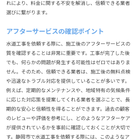
れにより、料金に関する不安を解消し、信頼できる業者
最新設備を用いた効率的な施工
選びに繋がります。
地域の特徴を活かした工事方法
Q&Aで解決！静岡市の水道工事に関するよくあ
アフターサービスの確認ポイント
る質問と解答
水道工事を依頼する際に、施工後のアフターサービスの
水道工事の費用はどれくらいかかるのか？
質を確認することは非常に重要です。工事が完了した後
工期はどのように決まるのか？
でも、何らかの問題が発生する可能性はゼロではありま
静岡市の地震対策はどのように行われてい
せん。そのため、信頼できる業者は、施工後の無料点検
るのか？
や迅速なトラブル対応を提供していることが多いです。
施工後の保証期間はどれくらいか？
例えば、定期的なメンテナンスや、地域特有の気候条件
に応じた対応策を提案してくれる業者を選ぶことで、長
業者選びの際に注意すべき点は？
期的な安心と信頼性を得ることができます。過去の顧客
施工中にトラブルが発生した場合の対処法
のレビューや評価を参考にし、どのようなアフターケア
は？
が提供されているかを事前に確認しておくことが大切で
す。静岡市で水道工事を依頼する際には、このようなア