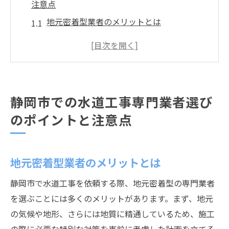
注意点
地元密着型業者のメリットとは
施工前に確認すべき重要事項
信頼性の高い業者選びの基準
料金設定の透明性を確認する方法
アフターサービスの確認ポイント
静岡市での水道工事専門業者選び
契約前に知っておくべき法的事項
のポイントと注意点
信頼できる水道工事専門業者の見極め方と成功
事例
過去の施工実績から見る信頼性
地元密着型業者のメリットとは
口コミ評価の活用法と注意点
静岡市で水道工事を依頼する際、地元密着型の専門業者
地域での評判が高い業者の特徴
を選ぶことには多くのメリットがあります。まず、地元
専門家が推奨する業者選びのコツ
の気候や地形、さらには地質に精通しているため、施工
静岡市での成功事例から学ぶポイント