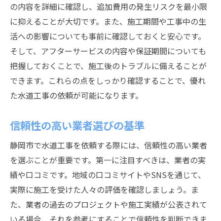
の内容を詳細に確認し、追加費用の発生リスクを最小限
災害時の水道工事の迅速対応策
に抑えることが大切です。また、施工期間や工事中の生
静岡市の地質に適した施工技術
活への影響についても事前に確認しておくと安心です。
長期的視野でのメンテナンス方法
そして、アフターサービスの内容や保証期間についても
プロフェッショナルから学ぶ施工改善策
把握しておくことで、施工後のトラブルに備えることが
静岡市で安心して水道工事を任せるための業者
できます。これらの点をしっかり確認することで、優れ
チェックリスト
た水道工事の依頼が可能になります。
契約前に必ず確認すべき書類
信頼性の高い業者選びの基準
現地調査の重要性とそのポイント
専門資格の有無とその意義
静岡市で水道工事を依頼する際には、信頼性の高い業者
保証内容をしっかり確認する方法
を選ぶことが重要です。第一に注目すべきは、業者の実
績や口コミです。地域の口コミサイトやSNSを通じて、
工期と予算の調整方法
実際に施工を受けた人々の評価を確認しましょう。ま
トラブル事例から学ぶ予防対策
た、業者の過去のプロジェクトや施工実績が公表されて
水道工事を成功させるための静岡市専門業者と
いる場合、それを参考にすることで信頼性を判断できま