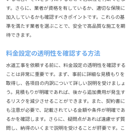
のコミュニケーション術
す。さらに、業者が資格を有しているか、適切な保険に
事前打ち合わせの重要ポイント
加入しているかも確認すべきポイントです。これらの基
要望を的確に伝えるためのコツ
準を満たす業者を選ぶことで、安全で高品質な施工を期
進捗状況の定期的な確認方法
待できます。
トラブル発生時の対応策
料金設定の透明性を確認する方法
工事完了後のフォローアップ
信頼関係を築くためのコミュニケーション
水道工事を依頼する前に、料金設定の透明性を確認する
方法
ことは非常に重要です。まず、事前に詳細な見積もりを
静岡市の気候に対応した水道工事の最新技術と
取得し、各項目の内訳について詳しい説明を受けましょ
活用法
う。見積もりが明確であれば、後から追加費用が発生す
最新技術で実現する耐震性向上
るリスクを減少させることができます。また、契約書に
も注意が必要で、記載されている金額や条件が明確であ
環境に優しい施工技術の紹介
るかを確認します。さらに、疑問点があれば遠慮せず質
気候に適応した排水システムの活用
問し、納得のいくまで説明を受けることが肝要です。こ
省エネルギー技術の導入事例