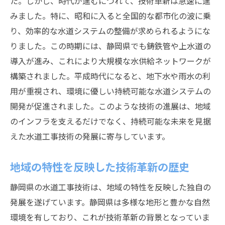
た。しかし、時代が進むにつれて、技術革新は急速に進
環境保護を考慮した技術アプローチ
みました。特に、昭和に入ると全国的な都市化の波に乗
り、効率的な水道システムの整備が求められるようにな
地域貢献を重視した技術の発展
りました。この時期には、静岡県でも鋳鉄管や上水道の
水道工事技術の最前線静岡県が描く新たな可能
導入が進み、これにより大規模な水供給ネットワークが
性
構築されました。平成時代になると、地下水や雨水の利
最新技術を取り入れた施工法
用が重視され、環境に優しい持続可能な水道システムの
デジタル技術による作業効率化
開発が促進されました。このような技術の進展は、地域
AIを活用した水道工事の未来
のインフラを支えるだけでなく、持続可能な未来を見据
環境負荷を軽減する新技術
えた水道工事技術の発展に寄与しています。
新技術がもたらす経済効果
地域の特性を反映した技術革新の歴史
地域社会と共に成長する技術
静岡県の水道工事技術が地域インフラを支える
静岡県の水道工事技術は、地域の特性を反映した独自の
理由
発展を遂げています。静岡県は多様な地形と豊かな自然
地域インフラの生命線としての役割
環境を有しており、これが技術革新の背景となっていま