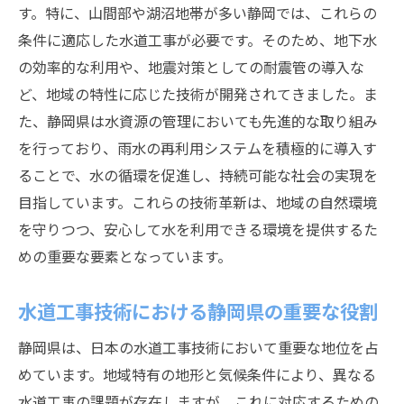
す。特に、山間部や湖沼地帯が多い静岡では、これらの
災害時における迅速な対応力
条件に適応した水道工事が必要です。そのため、地下水
安定供給を支える技術とシステム
の効率的な利用や、地震対策としての耐震管の導入な
公共施設における水道工事の重要性
ど、地域の特性に応じた技術が開発されてきました。ま
地域安全を守る技術の役割
た、静岡県は水資源の管理においても先進的な取り組み
水道工事技術が地域経済に与える影響
を行っており、雨水の再利用システムを積極的に導入す
地形と気候に合わせた静岡県独自の水道工事技
ることで、水の循環を促進し、持続可能な社会の実現を
術
目指しています。これらの技術革新は、地域の自然環境
山岳地帯での施工技術の工夫
を守りつつ、安心して水を利用できる環境を提供するた
降雨量に対応する排水技術
めの重要な要素となっています。
地震対策に配慮した工事技術
水道工事技術における静岡県の重要な役割
地域の自然環境と調和する技術
気候変動への適応策
静岡県は、日本の水道工事技術において重要な地位を占
めています。地域特有の地形と気候条件により、異なる
地元ならではの技術的挑戦
水道工事の課題が存在しますが、これに対応するための