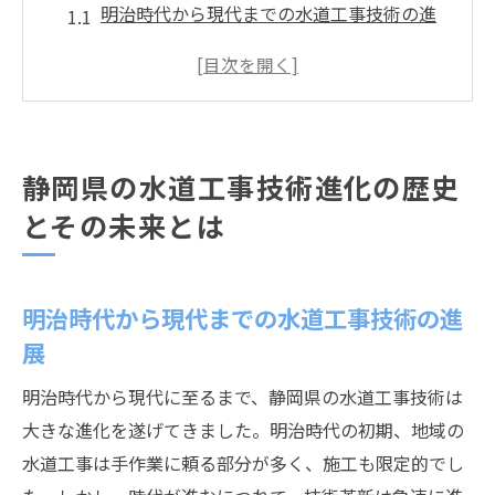
明治時代から現代までの水道工事技術の進
展
地域の特性を反映した技術革新の歴史
水道工事技術における静岡県の重要な役割
持続可能な水道工事技術の未来展望
静岡県の水道工事技術進化の歴史
技術者育成がもたらす未来の可能性
とその未来とは
水道工事技術の進化がもたらす地域への貢
献
地域に根ざした静岡県の水道工事技術の特性を
明治時代から現代までの水道工事技術の進
探る
展
地域特有の課題に対応する技術
明治時代から現代に至るまで、静岡県の水道工事技術は
地形と気候がもたらす技術的挑戦
大きな進化を遂げてきました。明治時代の初期、地域の
地元資源を活用した水道工事技術
水道工事は手作業に頼る部分が多く、施工も限定的でし
地域住民との連携が生む技術の強み