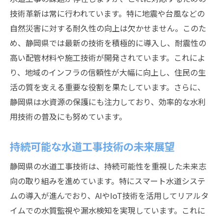
水道工事技術の未来静岡県での最新研究と実践
技術革新は常に行われています。特に地震や台風などの
未来を見据えた研究開発の現状
自然災害に対する耐久性の向上は欠かせません。このた
技術革新を支える研究機関の役割
め、静岡県では最新の技術を積極的に導入し、耐震性の
実践と研究が融合する現場の実態
高い配管材料や施工技術が開発されています。これによ
最新技術導入による施工の進化
り、地域のインフラの信頼性が大幅に向上し、住民の生
研究成果がもたらす実用的効果
活の質を支える重要な役割を果たしています。さらに、
静岡県は水資源の保護にも注力しており、効率的な水利
未来を切り開く技術者の挑戦
用技術の普及にも努めています。
静岡県における水道工事技術者の育成とその影
響
持続可能な水道工事技術の未来展望
技術者育成プログラムの現状
静岡県の水道工事技術は、持続可能性を重視した未来志
研修と実践を通じたスキル強化
向の取り組みを進めています。特にスマート水道システ
新人技術者の成長を支える環境
ムの導入が進んでおり、AIやIoT技術を活用してリアルタ
地域の課題に対応する専門教育
イムでの水質監視や漏水検知を実現しています。これに
技術者ネットワーク形成の重要性