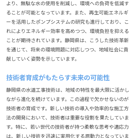
より、無駄な水の使用を削減し、環境への負荷を低減す
育成された技術者が地域へもたらす影響
ることが可能となっています。また、再生可能エネルギ
持続可能なインフラ構築静岡県の水道工事技術
ーを活用したポンプシステムの研究も進行しており、こ
の挑戦
れによりエネルギー効率を高めつつ、環境負担を抑える
エコフレンドリーな工事の実現
ことが期待されています。静岡県は、こうした技術革新
を通じて、将来の環境問題に対応しつつ、地域社会に貢
資源循環型インフラの構築
献していく姿勢を示しています。
持続可能性を考慮した技術選定
地域との共生を目指す工法
技術者育成がもたらす未来の可能性
未来に繋ぐ持続可能な技術
静岡県の水道工事技術は、地域の特性を最大限に活かし
環境と経済のバランスを考慮した挑戦
ながら進化を続けています。この過程で欠かせないのが
技術者の育成です。新しい技術の導入や効率的な施工方
法の開発において、技術者は重要な役割を果たしていま
す。特に、若い世代の技術者が持つ柔軟な思考や適応力
は、新しい技術を迅速に実用化する原動力となっていま