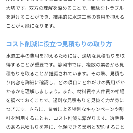
効率的な施工スケジュールの組み方
大切です。双方の理解を深めることで、無駄なトラブル
を避けることができ、結果的に水道工事の費用を抑える
技術革新を活用したコストダウンの事例
ことが可能になります。
専門家のアドバイスを活用した費用対効果
の向上
コスト削減に役立つ見積もりの取り方
成功事例から学ぶ静岡市の水道工事の賢い選択
水道工事の費用を抑えるためには、適切な見積もりを取
効果的な事例から見るコスト削減の成功ポ
得することが重要です。静岡市では、複数の業者から見
イント
積もりを取ることが推奨されています。その際、見積も
地域住民の声を反映した工事プロジェクト
り内容を詳細に確認し、どの項目にどれだけの費用がか
持続可能な水道インフラの実現事例
かるかを理解しましょう。また、材料費や人件費の相場
他地域の成功例を静岡市で活かす方法
を調べておくことで、過剰な見積もりを見抜く力が身に
工事後の満足度が高い事例に学ぶ秘訣
つきます。さらに、業者による特別なキャンペーンや割
事例から得る教訓と次なるステップ
引を利用することも、コスト削減に繋がります。透明性
静岡市での給水工事における最新技術の活用法
のある見積もりを基に、信頼できる業者と契約すること