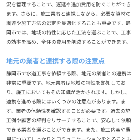
信頼できる業者を選ぶためのチェックリス
況を管理することで、遅延や追加費用を防ぐことができ
ト
ます。さらに、施工業者と連携しながら、必要な資材の
調達や施工方法の選定を最適化することも重要です。静
過去の施工実績から見る業者選びのコツ
岡市では、地域の特性に応じた工法を選ぶことで、工事
品質保証に欠かせない施工後のサポート体
の効率を高め、全体の費用を削減することができます。
制
最新技術を取り入れた工事で高品質を実現
地元の業者と連携する際の注意点
地元で評判の高い業者を見つける方法
静岡市で水道工事を依頼する際、地元の業者との連携は
トラブルを防ぐための契約時の注意点
非常に重要です。地元業者は地域の特性を熟知してお
専門家が教える静岡市での給水工事費削減の秘
り、施工においてもその知識が活かされます。しかし、
訣
連携を進める際にはいくつかの注意点があります。ま
プロの視点から見た費用削減のポイント
ず、業者の信頼性を確認することが必要です。過去の施
適切な材料選びでコストを抑える方法
工例や顧客の評判をリサーチすることで、安心して依頼
長期的な視野で見るメンテナンス計画の重
できる業者を選ぶことができます。また、施工内容や費
要性
用についてしっかりとコミュニケーションをとることも