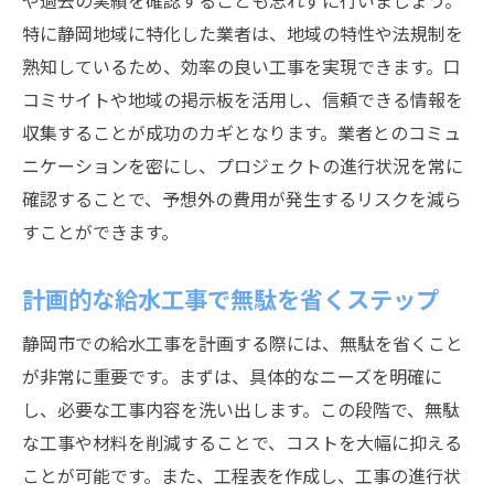
や過去の実績を確認することも忘れずに行いましょう。
地域特有の課題を解決するための工事手法
特に静岡地域に特化した業者は、地域の特性や法規制を
熟知しているため、効率の良い工事を実現できます。口
地元のエコロジーに配慮した水道工事の提
コミサイトや地域の掲示板を活用し、信頼できる情報を
案
収集することが成功のカギとなります。業者とのコミュ
水道工事で静岡市の気候と地形をどう考慮する
ニケーションを密にし、プロジェクトの進行状況を常に
か
確認することで、予想外の費用が発生するリスクを減ら
静岡市の気候に適した給水設備の選び方
すことができます。
地形を活かした配管設計の最適化
雨季対策としての給水工事の工夫
計画的な給水工事で無駄を省くステップ
地震に強い水道工事を実現するための技術
静岡市での給水工事を計画する際には、無駄を省くこと
気候変動に対応する水道インフラの強化策
が非常に重要です。まずは、具体的なニーズを明確に
地域特性を活かした災害時の水供給体制
し、必要な工事内容を洗い出します。この段階で、無駄
高品質な水道工事を選ぶための静岡市のポイン
な工事や材料を削減することで、コストを大幅に抑える
ト
ことが可能です。また、工程表を作成し、工事の進行状