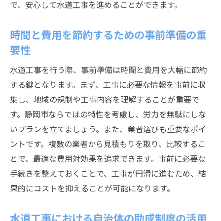
スマート技術を用いた施工の革新
で、安心して水道工事を進めることができます。
最新技術による耐震性能の強化
時間と費用を節約するための事前準備の重
環境に優しい技術を用いた施工事例
要性
IoT技術を活用した工事管理の効率化
水道工事を行う際、事前準備は時間と費用を大幅に節約
先進技術を取り入れたコスト削減の方法
する鍵となります。まず、工事に必要な情報を事前に収
テクノロジーで実現する高品質な水供給
集し、地域の規制や工事内容を理解することが重要で
静岡市の住民が求める安全で清潔な水の提供方
す。静岡市ならではの特性を考慮し、労力を無駄にしな
法
いプランを立てましょう。また、業者選びも重要なポイ
健康を守るための水質管理の重要性
ントです。複数の業者から見積もりを取り、比較するこ
住民参加型の水質向上プロジェクト
とで、最適な費用対効果を追求できます。事前に必要な
地域に根ざした安全な水供給システム
手続きを整えておくことで、工事が円滑に進むため、結
未来を見据えた水源保全の取り組み
果的にコストを抑えることが可能になります。
住民の安心を支える給水設備の保守
水道工事における自治体の助成制度の活用
教育活動を通じた水の大切さの啓発