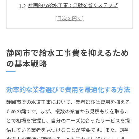
計画的な給水工事で無駄を省くステップ
地元の業者と連携する際の注意点
コスト削減に役立つ見積もりの取り方
時間と費用を節約するための事前準備の重
要性
静岡市で給水工事費を抑えるため
水道工事における自治体の助成制度の活用
の基本戦略
法
地域特性を活かした静岡市の水道工事の最適化
法
効率的な業者選びで費用を最適化する方法
静岡市の地形を考慮した工事計画の立て方
静岡市での水道工事において、業者選びは費用を抑える
地域の気候に適応した素材選びのポイント
ための鍵です。まず、複数の業者から見積もりを取るこ
住民参加型の工事プロジェクトの進め方
とで相場を把握し、自分のニーズに合ったサービスを提
ローカルコミュニティとの関係構築でコス
供している業者を見つけることが重要です。また、評判
ト削減