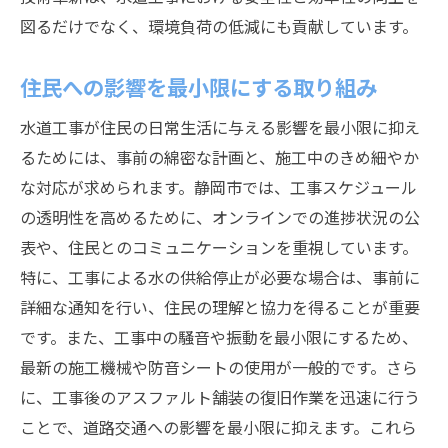
品質保証に関する透明な情報提供
図るだけでなく、環境負荷の低減にも貢献しています。
常に高品質を追求する企業文化
住民への影響を最小限にする取り組み
静岡市の水道工事で求められる技術と安全性
静岡市特有の地形に対応した技術
水道工事が住民の日常生活に与える影響を最小限に抑え
るためには、事前の綿密な計画と、施工中のきめ細やか
施工における安全基準の徹底
な対応が求められます。静岡市では、工事スケジュール
最新技術と伝統技術の融合
の透明性を高めるために、オンラインでの進捗状況の公
高精度な施工を支える技術者育成
表や、住民とのコミュニケーションを重視しています。
施工現場での安全文化の醸成
特に、工事による水の供給停止が必要な場合は、事前に
安全性能を高めるための技術革新
詳細な通知を行い、住民の理解と協力を得ることが重要
長島設備の水道工事が信頼される理由とは
です。また、工事中の騒音や振動を最小限にするため、
長年の経験と実績に基づく信頼性
最新の施工機械や防音シートの使用が一般的です。さら
に、工事後のアスファルト舗装の復旧作業を迅速に行う
顧客第一主義のサービス提供
ことで、道路交通への影響を最小限に抑えます。これら
透明性のある施工プロセス