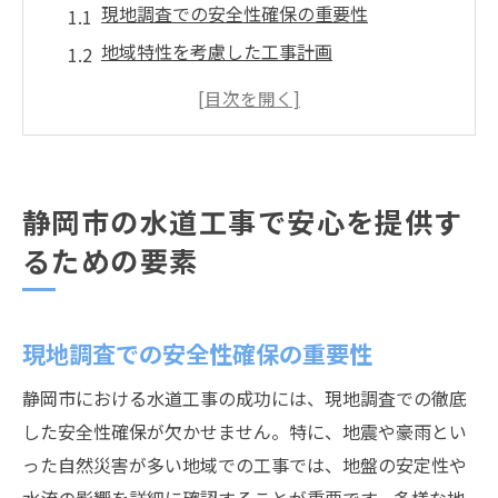
現地調査での安全性確保の重要性
地域特性を考慮した工事計画
最新技術を活用した施工方法
住民への影響を最小限にする取り組み
長島設備の信頼と実績
水質保全における環境への配慮
静岡市の水道工事で安心を提供す
水道工事における長島設備の安全対策の全貌
るための要素
リスクアセスメントの徹底
安全教育と技術者の意識向上
現地調査での安全性確保の重要性
現場管理者の役割と監督
リアルタイム監視システムの導入
静岡市における水道工事の成功には、現地調査での徹底
最新安全装備の使用
した安全性確保が欠かせません。特に、地震や豪雨とい
った自然災害が多い地域での工事では、地盤の安定性や
定期的な安全パトロールの実施