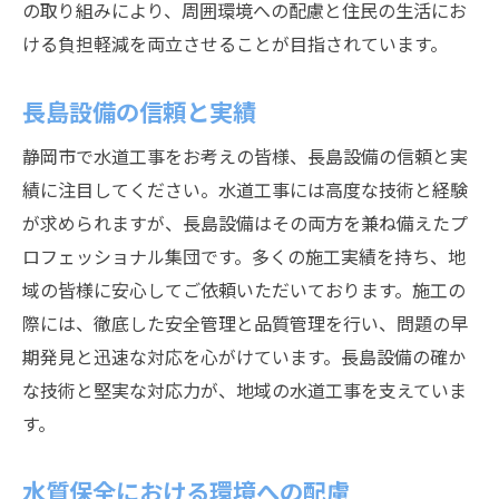
の取り組みにより、周囲環境への配慮と住民の生活にお
顧客とのコミュニケーションの重視
ける負担軽減を両立させることが目指されています。
地域社会への貢献と責任
常に高品質の施工を追求する姿勢
長島設備の信頼と実績
静岡市で水道工事をお考えの皆様、長島設備の信頼と実
績に注目してください。水道工事には高度な技術と経験
が求められますが、長島設備はその両方を兼ね備えたプ
ロフェッショナル集団です。多くの施工実績を持ち、地
域の皆様に安心してご依頼いただいております。施工の
際には、徹底した安全管理と品質管理を行い、問題の早
期発見と迅速な対応を心がけています。長島設備の確か
な技術と堅実な対応力が、地域の水道工事を支えていま
す。
水質保全における環境への配慮