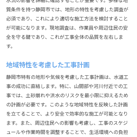
水流の影響を詳細に確認することが重要です。多様な地
静岡市で選ばれる水道工事の理由とその魅力
質条件を持つ静岡市では、地形の特性を考慮した調査が
地域ニーズに応える多様なサービス
必須であり、これにより適切な施工方法を検討すること
優れた技術力とノウハウ
が可能になります。現地調査は、作業員や周辺住民の安
地元密着型のサポート体制
全を守る鍵であり、これが工事全体の品質を左右しま
迅速な対応と確実な施工
す。
お客様からの高い信頼度
地域特性を考慮した工事計画
環境に優しい施工への取り組み
地域密着型の水道工事サービスがもたらす安心
静岡市特有の地形や気候を考慮した工事計画は、水道工
感
事の成功に直結します。特に、山間部や河川付近での工
地域コミュニティとの連携
事では、土砂崩れや洪水のリスクを最小限に抑えるため
の計画が必要です。このような地域特性を反映した計画
住民ニーズへの柔軟な対応
を立てることで、より安全で効率的な施工が可能となり
地元業者による迅速なサポート
ます。また、周辺住民への影響も考慮し、工事のスケジ
地域貢献を重視した活動
ュールや作業時間を調整することで、生活環境への負担
地元雇用の推進と地域活性化