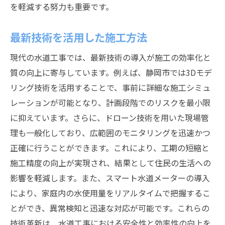
を軽減する努力も重要です。
お客様の声を活かしたサービス改善
長島設備が実現する水道工事の高い安全性
最新技術を活用した施工方法
安全対策の最新技術導入
現代の水道工事では、最新技術の導入が施工の効率化と
施工中のリアルタイム安全チェック
質の向上に寄与しています。例えば、静岡市では3Dモデ
徹底した品質管理体制
リング技術を活用することで、事前に詳細な施工シミュ
安全意識を高める社内教育
レーションが可能となり、計画段階でのリスクを最小限
に抑えています。さらに、ドローン技術を用いた現場管
安心して任せられる施工実績
理も一般化しており、広範囲のモニタリングを迅速かつ
業界基準を超える安全基準の設定
正確に行うことができます。これにより、工期の短縮と
徹底した管理体制で水道工事の品質を保証
施工精度の向上が実現され、結果として住民の生活への
管理体制の強化と改善
影響を軽減します。また、スマート水道メーターの導入
施工前後の厳密なチェック
により、家庭内の水使用量をリアルタイムで把握するこ
品質向上のための継続的な研修
とができ、異常検知と迅速な対応が可能です。これらの
顧客満足度を高めるアフターサービス
技術革新は、水道工事における安全性と効率性の向上を