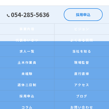
054-285-5636
採用申込
事業内容
ビジョン
代表あいさつ
よくある質問
求人一覧
当社を知る
土木作業員
現場監督
未経験
直行直帰
週休二日制
アクセス
採用申込
ブログ
コラム
お問い合わせ