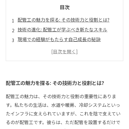
目次
配管工の魅力を探る: その技術力と役割とは?
技術の進化: 配管工が学ぶべき新たなスキル
現場での経験がもたらす自己成長の秘訣
配管工としてのキャリアパス: 未来の可能性を知
る
配管工の仕事が支える日常: 生活に欠かせない存
在
配管工の魅力を探る: その技術力と役割とは?
成長する配管工たちのストーリー: 彼らの挑戦と
成功
配管工の魅力は、その技術力と役割の重要性にありま
配管工としての未来: 課題を乗り越え、新たな道
す。私たちの生活は、水道や暖房、冷却システムといっ
を切り開く
たインフラに支えられていますが、これを陰で支えてい
るのが配管工です。彼らは、ただ配管を設置するだけで