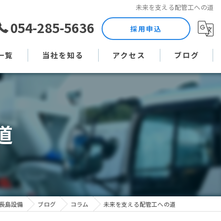
未来を支える配管工への道
054-285-5636
採用申込
一覧
当社を知る
アクセス
ブログ
土木作業員
コラム
現場監督
道
未経験
直行直帰
週休二日制
長島設備
ブログ
コラム
未来を支える配管工への道