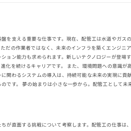
共に進化する: 配管工としての使命と未来
地域社会を支える配管工の重要性: あなたの役割
新たな未来へ: 配管工の道を選んだ理由
基盤を支える重要な仕事です。現在、配管工は水道やガス
ただの作業者ではなく、未来のインフラを築くエンジニア
ーション能力も求められます。新しいテクノロジーが登場
進化を続けるキャリアです。 また、環境問題への意識が
ーに関わるシステムの導入は、持続可能な未来の実現に貢
のです。 夢の始まりは小さな一歩から。配管工として未
たちが直面する挑戦について考察します。配管工の仕事は