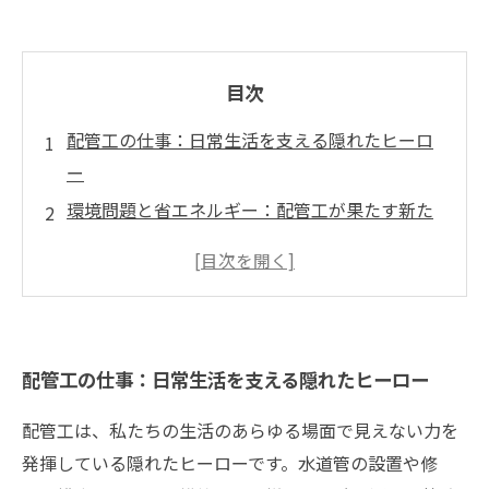
目次
配管工の仕事：日常生活を支える隠れたヒーロ
ー
環境問題と省エネルギー：配管工が果たす新た
な使命
技術革新の波に乗る：配管工のスキルアップの
道
多様なプロジェクトに挑戦する配管工の魅力
配管工の仕事：日常生活を支える隠れたヒーロー
成長の実感：配管工としてのキャリアを築く方
法
配管工は、私たちの生活のあらゆる場面で見えない力を
新しい材料と技術で変わる配管工の世界
発揮している隠れたヒーローです。水道管の設置や修