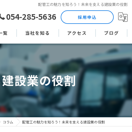
配管工の魅力を知ろう！未来を支える建設業の役割
054-285-5636
採用申込
一覧
当社を知る
アクセス
ブログ
土木作業員
コラム
現場監督
る建設業の役割
未経験
直行直帰
週休二日制
コラム
配管工の魅力を知ろう！未来を支える建設業の役割