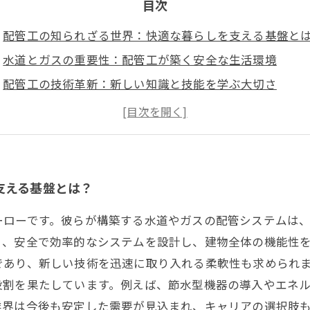
目次
配管工の知られざる世界：快適な暮らしを支える基盤と
水道とガスの重要性：配管工が築く安全な生活環境
配管工の技術革新：新しい知識と技能を学ぶ大切さ
持続可能なエネルギー利用と水資源管理の新たなトレン
未来の配管工：進化を続ける建設業の一端を担う存在
配管工のキャリアパス：専門知識を生かした新たな挑戦
建設業界の未来を支える配管工の役割を再考しよう
支える基盤とは？
ーローです。彼らが構築する水道やガスの配管システムは
く、安全で効率的なシステムを設計し、建物全体の機能性
であり、新しい技術を迅速に取り入れる柔軟性も求められま
役割を果たしています。例えば、節水型機器の導入やエネ
業界は今後も安定した需要が見込まれ、キャリアの選択肢