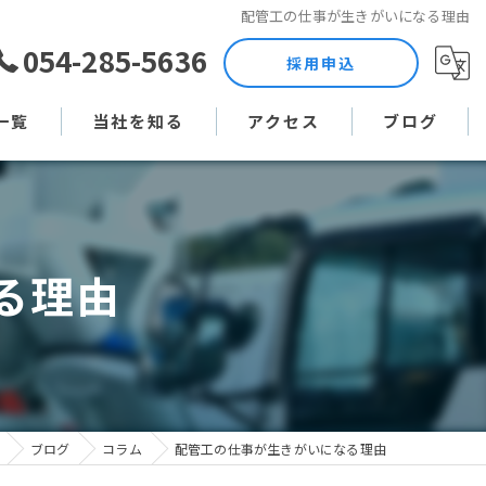
配管工の仕事が生きがいになる理由
054-285-5636
採用申込
一覧
当社を知る
アクセス
ブログ
土木作業員
コラム
現場監督
る理由
未経験
直行直帰
週休二日制
ブログ
コラム
配管工の仕事が生きがいになる理由