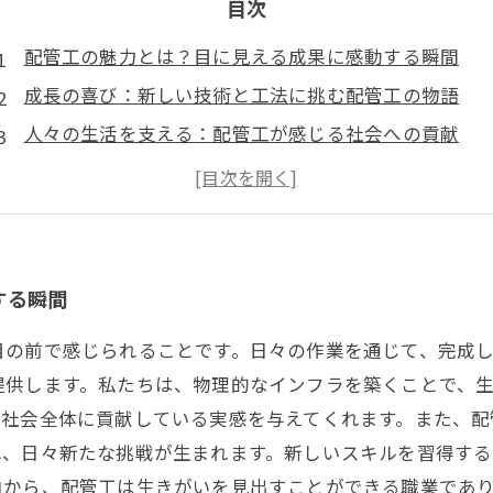
目次
配管工の魅力とは？目に見える成果に感動する瞬間
成長の喜び：新しい技術と工法に挑む配管工の物語
人々の生活を支える：配管工が感じる社会への貢献
充実感と達成感を得る：配管工の仕事のやりがい
配管工のスキルを深める旅：日々の挑戦と学び
可能性の広がり：配管工という職業の未来を考える
生きがいを見出した配管工たちの証言：働き続ける理
する瞬間
目の前で感じられることです。日々の作業を通じて、完成
提供します。私たちは、物理的なインフラを築くことで、
、社会全体に貢献している実感を与えてくれます。また、配
れ、日々新たな挑戦が生まれます。新しいスキルを習得する
由から、配管工は生きがいを見出すことができる職業であ