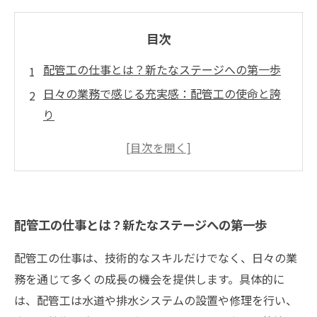
目次
配管工の仕事とは？新たなステージへの第一歩
日々の業務で感じる充実感：配管工の使命と誇
り
技術とチームワーク：配管工が学ぶ問題解決の
力
仲間との絆を深める配管工の現場の魅力
キャリアアップの道：配管工としての成長の可
配管工の仕事とは？新たなステージへの第一歩
能性
充実感に満ちた配管工の仕事がもたらす意義
配管工の仕事は、技術的なスキルだけでなく、日々の業
未来の配管工へ：この職業の価値と期待される
務を通じて多くの成長の機会を提供します。具体的に
役割
は、配管工は水道や排水システムの設置や修理を行い、