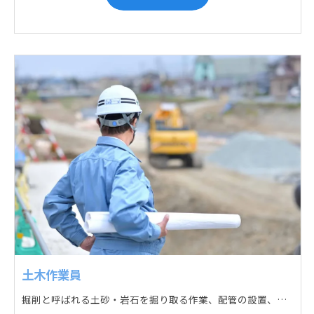
土木作業員
掘削と呼ばれる土砂・岩石を掘り取る作業、配管の設置、埋戻しの順に手作業と機械作業の併用をして行います。また、作業に使用する管材料の運搬作業も、機械と手作業にて行っています。