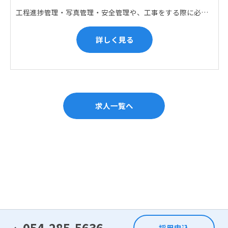
工程進捗管理・写真管理・安全管理や、工事をする際に必要な各種書類作成・届出 (申請) などの現場管理業務をお任せします。遅れている箇所のサポートに入るなど、臨機応変な対応が必要になります。
詳しく見る
求人一覧へ
054-285-5636
採用申込