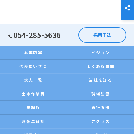
054-285-5636
採用申込
事業内容
ビジョン
代表あいさつ
よくある質問
求人一覧
当社を知る
土木作業員
現場監督
未経験
直行直帰
週休二日制
アクセス