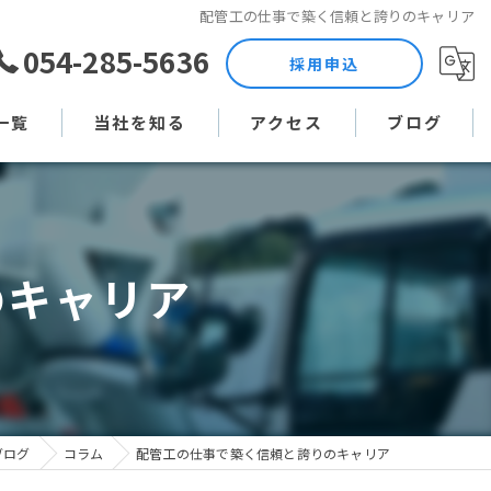
配管工の仕事で築く信頼と誇りのキャリア
054-285-5636
採用申込
一覧
当社を知る
アクセス
ブログ
土木作業員
コラム
現場監督
のキャリア
未経験
直行直帰
週休二日制
ブログ
コラム
配管工の仕事で築く信頼と誇りのキャリア