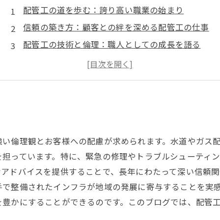
配管工の道を歩む：誇り高い職業の始まり
信頼の築き方：顧客との絆を深める配管工の仕事
配管工の技術と倫理：職人としての成長を語る
困難を乗り越えて：信頼関係が生まれる瞬間
配管工としての誇り：社会への貢献を実感する
キャリアの成功：配管工が描く未来のビジョン
配管工の仕事の魅力：信頼と誇りを胸に進む道
強い倫理観とお客様への配慮が求められます。水道やガス
を担っています。特に、緊急の修理やトラブルシューティ
なアドバイスを提供することで、長年にわたって深い信頼関
手で整備されたインフラが地域の発展に寄与することを実
を豊かにすることができるのです。このブログでは、配管