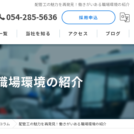
配管工の魅力を再発見！働きがいある職場環境の紹介
054-285-5636
採用申込
一覧
当社を知る
アクセス
ブログ
土木作業員
コラム
現場監督
職場環境の紹介
未経験
直行直帰
週休二日制
コラム
配管工の魅力を再発見！働きがいある職場環境の紹介