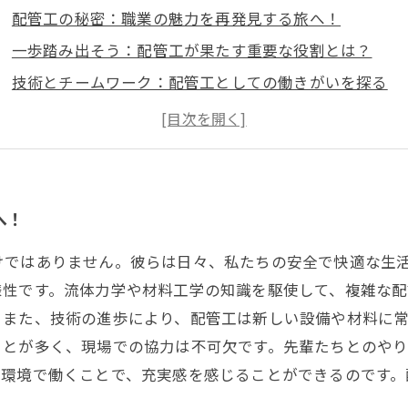
配管工の秘密：職業の魅力を再発見する旅へ！
一歩踏み出そう：配管工が果たす重要な役割とは？
技術とチームワーク：配管工としての働きがいを探る
先輩たちとの交流が生む成長：配管工の学びの場
充実した職場環境：配管工の仕事がもたらすやりがい
配管工の現場から学ぶ：日常の仕事とその魅力とは
配管工の世界を知る：あなたの次なるキャリアはここに
へ！
けではありません。彼らは日々、私たちの安全で快適な生
様性です。流体力学や材料工学の知識を駆使して、複雑な
。また、技術の進歩により、配管工は新しい設備や材料に
ことが多く、現場での協力は不可欠です。先輩たちとのや
た環境で働くことで、充実感を感じることができるのです。