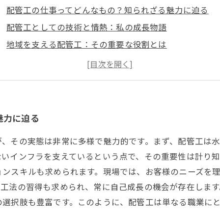
配管工の仕事ってどんなもの？知られざる魅力に迫る
配管工としての技術と情熱：私の成長物語
地域を支える配管工：その重要な役割とは
新技術と挑戦の連続！配管工の未来が開く扉
配管工の魅力を再発見！あなたの未来がここにある
配管工としてのキャリア：仕事のやりがいと成長の可能
あなたも配管工になれる！役立つスキルとチャンス
魅力に迫る
が、その実態は非常に多様で魅力的です。まず、配管工は
ないインフラを支えているという点で、その重要性は計り
ョンスキルも求められます。現場では、お客様のニーズを
や工法の習得も求められ、常に自己成長の機会が存在しま
の選択肢も豊富です。このように、配管工は単なる職業に