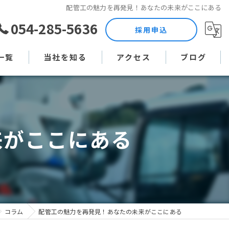
配管工の魅力を再発見！あなたの未来がここにある
054-285-5636
採用申込
一覧
当社を知る
アクセス
ブログ
土木作業員
コラム
現場監督
来がここにある
未経験
直行直帰
週休二日制
コラム
配管工の魅力を再発見！あなたの未来がここにある