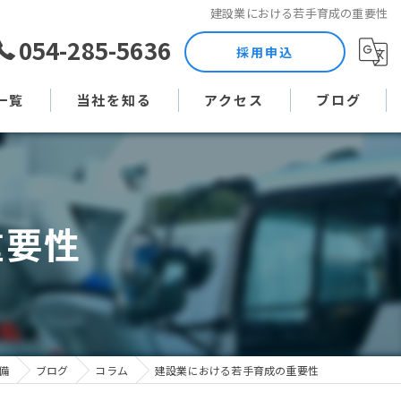
建設業における若手育成の重要性
054-285-5636
採用申込
一覧
当社を知る
アクセス
ブログ
土木作業員
コラム
現場監督
重要性
未経験
直行直帰
週休二日制
備
ブログ
コラム
建設業における若手育成の重要性