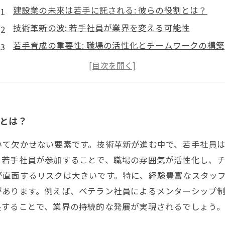
建設業の未来は若手に託される: 彼らの役割とは？
技術革新の波: 若手社員が業界を変える可能性
若手育成の重要性: 職場の活性化とチームワークの構築
経験豊富な人材の退職: 継承されるべき技術と知識
若手社員の成長: 建設業への影響と期待される成果
持続可能な発展を目指して: 若手育成に向けた取り組み
未来の建設業を支える若手たち: 彼らのビジョンと実績
割とは？
いて欠かせない要素です。技術革新が進む中で、若手社員
、若手社員が参加することで、職場の雰囲気が活性化し、
が直面するリスクは大きいです。特に、経験豊富なスタッ
があります。例えば、ベテラン社員によるメンターシップ
長することで、業界の持続的な発展が実現されるでしょう