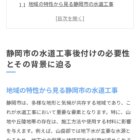
地域の特性から見る静岡市の水道工事
地形と気候が影響する水道工事の重要性
住宅環境の変化に伴う水道工事ニーズ
静岡市における水道工事の歴史と発展
後付け工事が求められる社会的背景
静岡市の水道工事後付けの必要性
水道工事後付けが地域に与える影響
とその背景に迫る
専門技術が光る静岡市の水道工事後付けの魅力
静岡市の水道工事における最新技術
地域の特性から見る静岡市の水道工事
高品質な施工を支える技術者のスキル
独自技術で実現する水道工事の効率化
静岡市は、多様な地形と気候が共存する地域であり、こ
静岡市に特化した技術の紹介
れが水道工事において重要な要素となります。特に、山
施工技術の進化と安全性の向上
地や丘陵地帯の存在は、施工方法や使用する材料に影響
を与えます。例えば、山岳部では地下水が主要な水源と
技術革新がもたらす住環境の向上