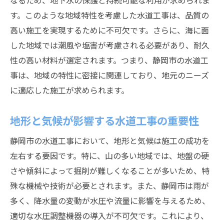
なるため、地下水の保護と持続可能な利用が求められま
静岡市での水道工事後付けがもたらす安心と安
す。このような地域特性を考慮した水道工事は、品質の
全
高い施工を実現するために不可欠です。さらに、海に面
地域住民に安心を提供する水道工事
した地域では潮風や塩害が考慮される必要があり、耐久
水質管理と安全基準の徹底
性の高い材料が選定されます。つまり、静岡市の水道工
後付け工事が災害に強い生活基盤を構築
事は、地域の特性に密接に関連しており、地元のニーズ
安全な水供給を実現するための取り組み
に適応した施工が求められます。
最新技術で守る静岡市の水道システム
地形と気候が影響する水道工事の重要性
住民の安心に直結する施工品質
高品質な後付け水道工事を支える技術の秘密
静岡市の水道工事において、地形と気候は施工の成功を
高精度な施工を支える技術の裏側
左右する要因です。特に、山の多い地域では、地盤の硬
さや傾斜によって掘削が難しくなることが多いため、特
水道工事における品質管理の徹底
殊な機械や技術が必要とされます。また、静岡市は雨が
先端技術がもたらす施工の正確さ
多く、降水量の変動が水圧や流量に影響を与えるため、
技術者の熟練度が左右する施工品質
適切な水圧調整機器の導入が不可欠です。これにより、
高品質を実現するための技術革新