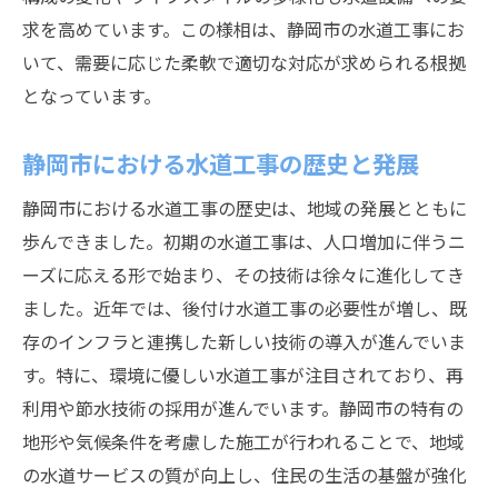
安心感を提供する住民対応の工夫
求を高めています。この様相は、静岡市の水道工事にお
いて、需要に応じた柔軟で適切な対応が求められる根拠
地域密着型の水道工事の実現
となっています。
静岡市での後付け水道工事が快適な生活を実現
する理由
静岡市における水道工事の歴史と発展
快適な生活を支える水道システムの進化
静岡市における水道工事の歴史は、地域の発展とともに
後付け工事がもたらす生活の利便性向上
歩んできました。初期の水道工事は、人口増加に伴うニ
住環境の改善に寄与する水道工事
ーズに応える形で始まり、その技術は徐々に進化してき
効率的な水供給システムの確立
ました。近年では、後付け水道工事の必要性が増し、既
現代生活に適応した水道インフラの整備
存のインフラと連携した新しい技術の導入が進んでいま
快適な暮らしを実現する施工の工夫
す。特に、環境に優しい水道工事が注目されており、再
専門技術と地元理解が鍵静岡市の水道工事後付
利用や節水技術の採用が進んでいます。静岡市の特有の
け
地形や気候条件を考慮した施工が行われることで、地域
地元の特性を熟知した技術者の役割
の水道サービスの質が向上し、住民の生活の基盤が強化