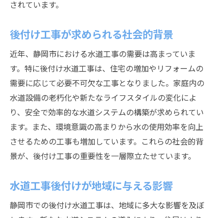
されています。
地域理解を基盤にした施工計画
静岡市に特化した専門技術の活用
後付け工事が求められる社会的背景
地域密着型の技術提供の意義
近年、静岡市における水道工事の需要は高まっていま
地元理解がもたらす施工の成功例
す。特に後付け水道工事は、住宅の増加やリフォームの
専門技術が生む地域への信頼と安心
需要に応じて必要不可欠な工事となりました。家庭内の
水道設備の老朽化や新たなライフスタイルの変化によ
り、安全で効率的な水道システムの構築が求められてい
ます。また、環境意識の高まりから水の使用効率を向上
させるための工事も増加しています。これらの社会的背
景が、後付け工事の重要性を一層際立たせています。
水道工事後付けが地域に与える影響
静岡市での後付け水道工事は、地域に多大な影響を及ぼ