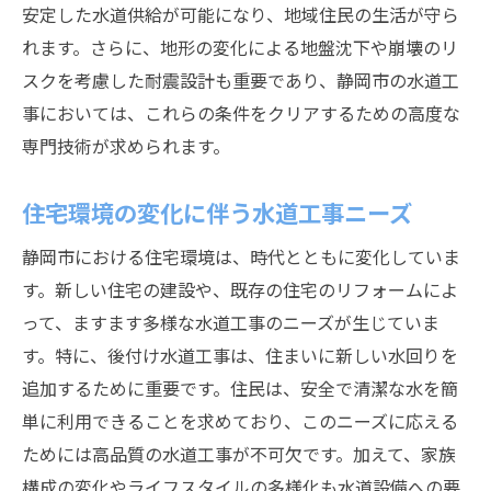
安定した水道供給が可能になり、地域住民の生活が守ら
施工技術と材料選定のポイント
れます。さらに、地形の変化による地盤沈下や崩壊のリ
地形と気候に対応する静岡市の水道工事の工夫
スクを考慮した耐震設計も重要であり、静岡市の水道工
地形に合わせた施工方法の工夫
事においては、これらの条件をクリアするための高度な
気候変化に対応する水道システム設計
専門技術が求められます。
地域特性を考慮した施工計画の策定
住宅環境の変化に伴う水道工事ニーズ
自然環境を活かした水道工事の工夫
静岡市における住宅環境は、時代とともに変化していま
静岡市特有の気候に対応する技術
す。新しい住宅の建設や、既存の住宅のリフォームによ
環境変化に強い水道インフラの構築
って、ますます多様な水道工事のニーズが生じていま
住民のニーズに応える静岡市の後付け水道工事
す。特に、後付け水道工事は、住まいに新しい水回りを
住民との対話を重視した工事計画
追加するために重要です。住民は、安全で清潔な水を簡
ニーズに応じた柔軟な施工対応
単に利用できることを求めており、このニーズに応える
生活スタイルに合わせた水道工事
ためには高品質の水道工事が不可欠です。加えて、家族
住民の声を反映した施工内容
構成の変化やライフスタイルの多様化も水道設備への要