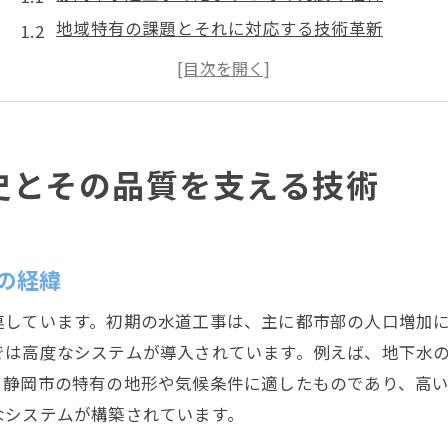
地域特有の課題とそれに対応する技術革新
過去から学ぶ現代の水道工事における品質管理
静岡市の水道工事における先進的な技術導入の歴
地域住民と共に歩んだ静岡市の水道工事の変遷
未来を見据えた静岡市の水道工事の技術的挑戦
史とその品質を支える技術
静岡市の地形と気候が水道工事に与える影響を探る
地形の特性が水道工事に及ぼす影響とは
静岡市の気候条件がもたらす施工の課題
の経緯
季節ごとの施工スケジュールの変動と対策
連しています。初期の水道工事は、主に都市部の人口増加
静岡市の自然災害対策としての水道工事
では高度なシステムが導入されています。例えば、地下水
地形や気候を考慮した施工技術の導入事例
、静岡市の特有の地形や気候条件に適したものであり、高
未来の気候変動に備える静岡市の水道工事
なシステムが構築されています。