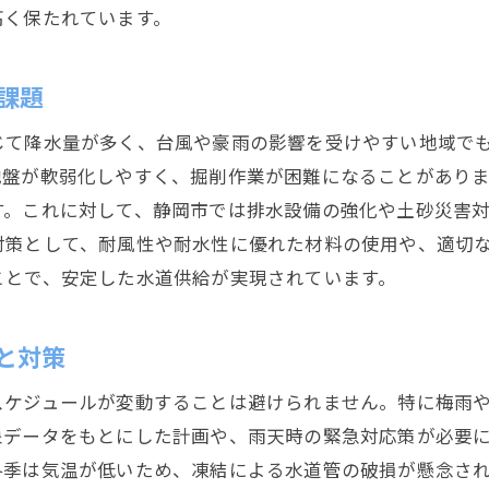
高く保たれています。
異常気象への対応と備え
住民のニーズに応える水道工事
課題
地元企業との連携による品質向上
じて降水量が多く、台風や豪雨の影響を受けやすい地域で
地盤が軟弱化しやすく、掘削作業が困難になることがあり
す。これに対して、静岡市では排水設備の強化や土砂災害
対策として、耐風性や耐水性に優れた材料の使用や、適切
ことで、安定した水道供給が実現されています。
と対策
スケジュールが変動することは避けられません。特に梅雨
象データをもとにした計画や、雨天時の緊急対応策が必要
冬季は気温が低いため、凍結による水道管の破損が懸念さ