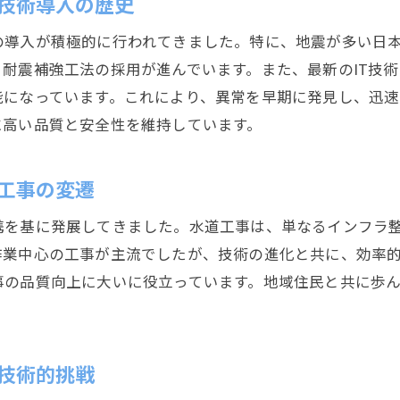
技術導入の歴史
先進技術がもたらす住民の利便性向上
水道工事の成功に不可欠な要素静岡市の事例で見る
の導入が積極的に行われてきました。特に、地震が多い日
耐震補強工法の採用が進んでいます。また、最新のIT技
成功事例から学ぶ水道工事のポイント
能になっています。これにより、異常を早期に発見し、迅速
チームワークとコミュニケーションの重要性
に高い品質と安全性を維持しています。
市と施工業者の連携と協力体制
プロジェクトマネジメントの成功要因
工事の変遷
住民の信頼を得るための取り組み
静岡市の事例に学ぶ品質向上の取り組み
携を基に発展してきました。水道工事は、単なるインフラ
作業中心の工事が主流でしたが、技術の進化と共に、効率
静岡市の水道工事プロセス精密な計画と実施の重要性
事の品質向上に大いに役立っています。地域住民と共に歩
計画段階での徹底的な調査と準備
精密な工程管理とその実践方法
品質を確保するためのチェックポイント
技術的挑戦
プロセスの中でのリスク管理と対応策