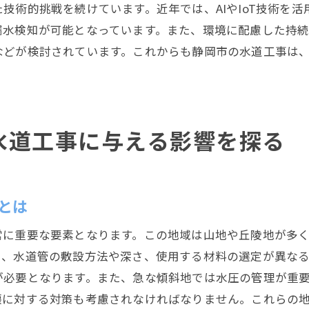
技術的挑戦を続けています。近年では、AIやIoT技術を
作業の進捗管理と技術監督の役割
漏水検知が可能となっています。また、環境に配慮した持
実施後の検証とフィードバックの重要性
などが検討されています。これからも静岡市の水道工事は
静岡市の水道工事で求められる専門的な技術と安全対
高度な技術が必要とされる理由
安全対策の基本とその実践方法
技術者への継続的な教育と研修
水道工事に与える影響を探る
最新技術の習得と現場での応用
災害に強い水道工事の施工技術
とは
安全な現場作りを支える管理体制
品質を守るための挑戦静岡市の水道工事の未来
常に重要な要素となります。この地域は山地や丘陵地が多
未来に向けた新技術の研究と開発
り、水道管の敷設方法や深さ、使用する材料の選定が異な
持続可能な水道工事を目指して
が必要となります。また、急な傾斜地では水圧の管理が重
壊に対する対策も考慮されなければなりません。これらの
地域の特性を活かした施工技術