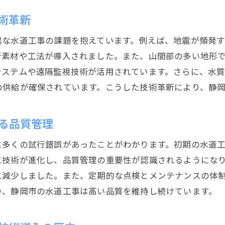
品質の高い水道工事の裏側現場の取り組みとは
術革新
現場の安全管理とその重要性
作業員の技術向上を支える教育と研修
異な水道工事の課題を抱えています。例えば、地震が頻発
高品質な材料と最新機器の使用
新素材や工法が導入されました。また、山間部の多い地形
現場の効率化を図るための新技術
システムや遠隔監視技術が活用されています。さらに、水
の供給が確保されています。こうした技術革新により、静
品質管理体制とその実施方法
住民とのコミュニケーションと協力体制
る品質管理
静岡市での最新水道工事技術の導入とその効果
最新技術の導入事例とその成果
に多くの試行錯誤があったことがわかります。初期の水道
新技術がもたらす施工効率の向上
に技術が進化し、品質管理の重要性が認識されるようにな
に減少しました。また、定期的な点検とメンテナンスの体
環境に配慮したエコフレンドリーな技術
り、静岡市の水道工事は高い品質を維持し続けています。
デジタル技術を活用した水道工事の未来
施工現場におけるロボティクスの活用