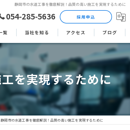
静岡市の水道工事を徹底解説！品質の高い施工を実現するために
054-285-5636
採用申込
一覧
当社を知る
アクセス
ブログ
土木作業員
コラム
現場監督
施工を実現するために
未経験
直行直帰
週休二日制
静岡市の水道工事を徹底解説！品質の高い施工を実現するために