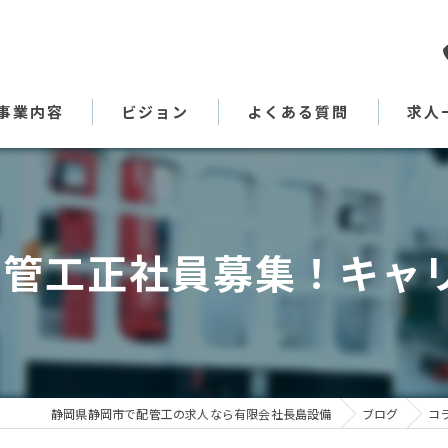
事業内容
ビジョン
よくある質問
求人
代表あいさつ
配管工正社員募集！キャ
静岡県静岡市で配管工の求人なら有限会社長島設備
ブログ
コ