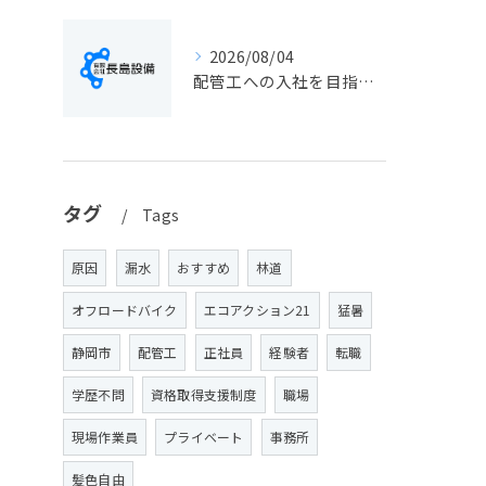
2026/08/04
配管工への入社を目指す方へ静岡県静岡市で仕事選びと成長のステップ徹底ガイド
タグ
Tags
原因
漏水
おすすめ
林道
オフロードバイク
エコアクション21
猛暑
静岡市
配管工
正社員
経験者
転職
学歴不問
資格取得支援制度
職場
現場作業員
プライベート
事務所
髪色自由