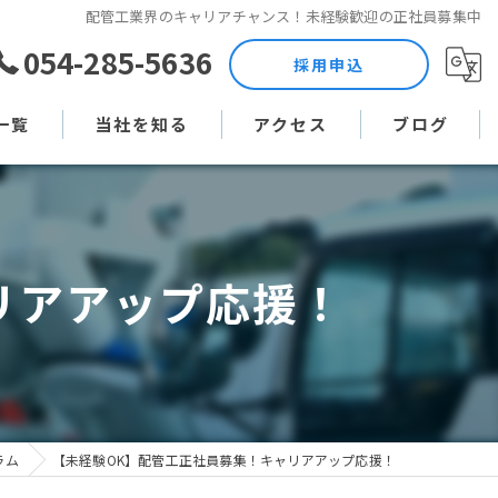
配管工業界のキャリアチャンス！未経験歓迎の正社員募集中
054-285-5636
採用申込
一覧
当社を知る
アクセス
ブログ
土木作業員
コラム
現場監督
リアアップ応援！
未経験
直行直帰
週休二日制
ラム
【未経験OK】配管工正社員募集！キャリアアップ応援！