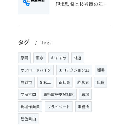
現場監督と技術職の年収目安やキャリア展望を静岡県静岡市で徹底比較
タグ
Tags
原因
漏水
おすすめ
林道
オフロードバイク
エコアクション21
猛暑
静岡市
配管工
正社員
経験者
転職
学歴不問
資格取得支援制度
職場
現場作業員
プライベート
事務所
髪色自由