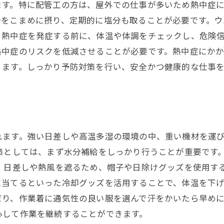
ます。特に配管工の方は、屋外での仕事が多いため熱中症
分をこまめに摂り、定期的に塩分も取ることが必要です。ウ
、熱中症を発症する前に、体温や体調をチェックし、危険
熱中症のリスクを低減させることが必要です。熱中症にか
ります。しっかり予防対策を行い、安全かつ健康的な仕事
れます。強い日差しや高温多湿の環境の中、重い機材を運
策としては、まず水分補給をしっかり行うことが重要です
、日差しや熱風を遮るため、帽子や日除けグッズを使用す
当てるといった冷却グッズを活用することで、体温を下げ
だり、作業着に通気性の良い服を選んで汗をかいたら早め
心して作業を継続することができます。