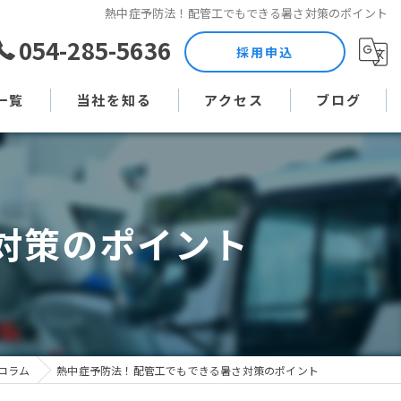
熱中症予防法！配管工でもできる暑さ対策のポイント
054-285-5636
採用申込
一覧
当社を知る
アクセス
ブログ
土木作業員
コラム
現場監督
対策のポイント
未経験
直行直帰
週休二日制
コラム
熱中症予防法！配管工でもできる暑さ対策のポイント