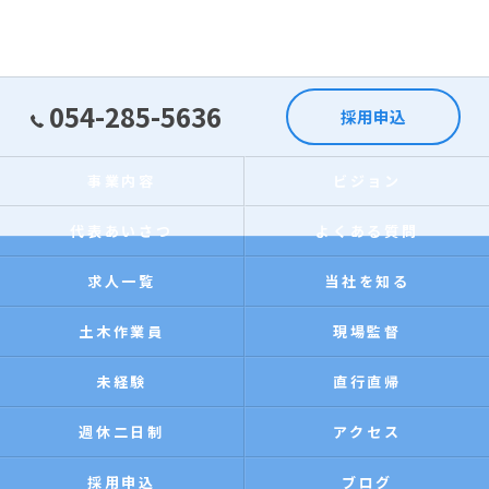
054-285-5636
採用申込
事業内容
ビジョン
代表あいさつ
よくある質問
求人一覧
当社を知る
土木作業員
現場監督
未経験
直行直帰
週休二日制
アクセス
採用申込
ブログ