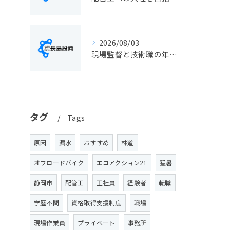
2026/08/03
現場監督と技術職の年収目安やキャリア展望を静岡県静岡市で徹底比較
タグ
Tags
原因
漏水
おすすめ
林道
オフロードバイク
エコアクション21
猛暑
静岡市
配管工
正社員
経験者
転職
学歴不問
資格取得支援制度
職場
現場作業員
プライベート
事務所