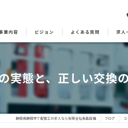
事業内容
ビジョン
よくある質問
求人
代表あいさつ
の実態と、正しい交換
静岡県静岡市で配管工の求人なら有限会社長島設備
ブログ
コ