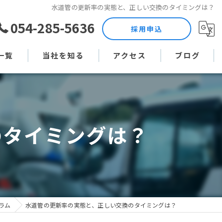
水道管の更新率の実態と、正しい交換のタイミングは？
054-285-5636
採用申込
一覧
当社を知る
アクセス
ブログ
土木作業員
コラム
現場監督
のタイミングは？
未経験
直行直帰
週休二日制
ラム
水道管の更新率の実態と、正しい交換のタイミングは？