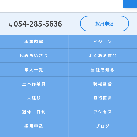
054-285-5636
採用申込
事業内容
ビジョン
代表あいさつ
よくある質問
求人一覧
当社を知る
土木作業員
現場監督
未経験
直行直帰
週休二日制
アクセス
採用申込
ブログ