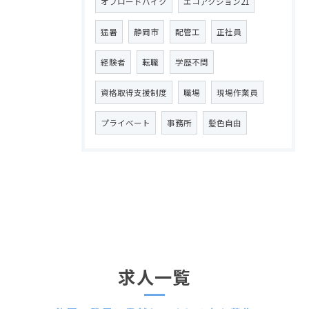
オフロードバイク
エコアクション21
猛暑
静岡市
配管工
正社員
経験者
転職
学歴不問
資格取得支援制度
職場
現場作業員
プライベート
事務所
髪色自由
求人一覧