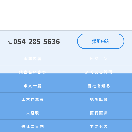
054-285-5636
採用申込
事業内容
ビジョン
代表あいさつ
よくある質問
求人一覧
当社を知る
土木作業員
現場監督
未経験
直行直帰
週休二日制
アクセス